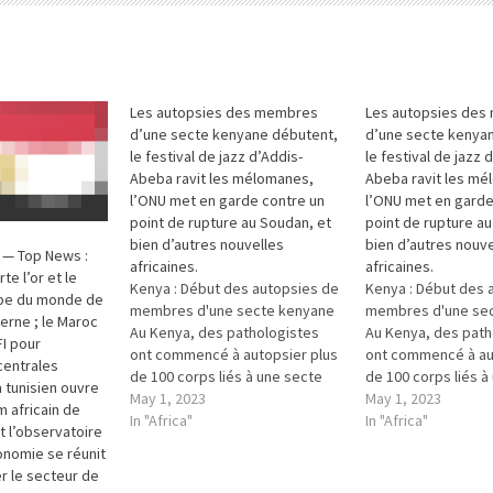
Les autopsies des membres
Les autopsies de
d’une secte kenyane débutent,
d’une secte kenya
le festival de jazz d’Addis-
le festival de jazz 
Abeba ravit les mélomanes,
Abeba ravit les mé
l’ONU met en garde contre un
l’ONU met en garde
point de rupture au Soudan, et
point de rupture au
bien d’autres nouvelles
bien d’autres nouve
 — Top News :
africaines.
africaines.
e l’or et le
Kenya : Début des autopsies de
Kenya : Début des 
upe du monde de
membres d'une secte kenyane
membres d'une se
rne ; le Maroc
Au Kenya, des pathologistes
Au Kenya, des path
FI pour
ont commencé à autopsier plus
ont commencé à au
centrales
de 100 corps liés à une secte
de 100 corps liés à
m tunisien ouvre
religieuse dont le chef aurait
May 1, 2023
religieuse dont le c
May 1, 2023
lm africain de
demandé à ses membres de se
In "Africa"
demandé à ses me
In "Africa"
et l’observatoire
laisser mourir de faim pour aller
laisser mourir de fa
conomie se réunit
au paradis. La mort des
au paradis. La mort
r le secteur de
membres de…
membres de…