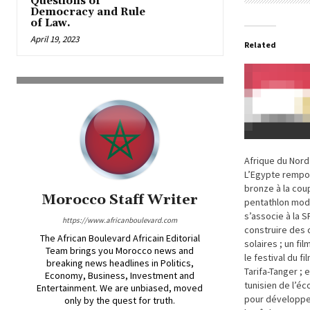
Questions of
Democracy and Rule
of Law.
April 19, 2023
Related
Afrique du Nord
L’Egypte remport
bronze à la co
Morocco Staff Writer
pentathlon mode
s’associe à la S
https://www.africanboulevard.com
construire des 
The African Boulevard Africain Editorial
solaires ; un fil
Team brings you Morocco news and
le festival du fi
breaking news headlines in Politics,
Tarifa-Tanger ; 
Economy, Business, Investment and
tunisien de l’é
Entertainment. We are unbiased, moved
pour développe
only by the quest for truth.