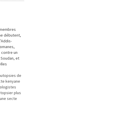
s membres
ne débutent,
d’Addis-
lomanes,
 contre un
 Soudan, et
lles
autopsies de
cte kenyane
ologistes
topsier plus
 une secte
hef aurait
mbres de se
im pour aller
 des