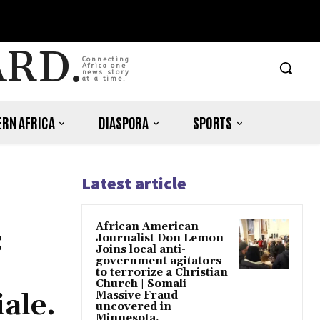
ARD.
Connecting
Africa one
news story
at a time.
RN AFRICA
DIASPORA
SPORTS
Latest article
African American
:
Journalist Don Lemon
Joins local anti-
government agitators
to terrorize a Christian
Church | Somali
ale.
Massive Fraud
uncovered in
Minnesota.