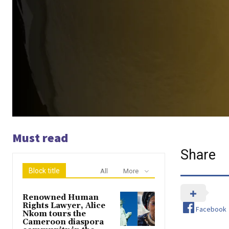
Must read
Share
Block title
All
More
Renowned Human
Rights Lawyer, Alice
Facebook
Nkom tours the
Cameroon diaspora