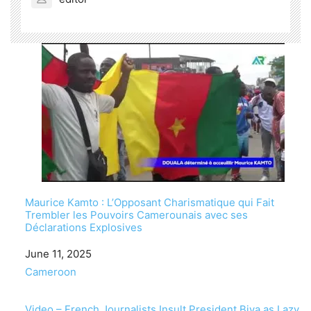
Maurice Kamto : L’Opposant Charismatique qui Fait
Trembler les Pouvoirs Camerounais avec ses
Déclarations Explosives
Date
June 11, 2025
In relation to
Cameroon
Video – French Journalists Insult President Biya as Lazy