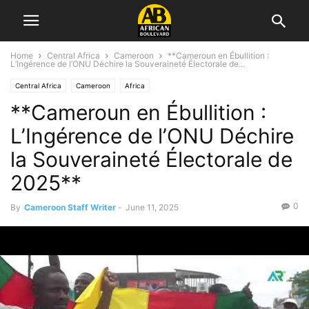
Home
Central Africa
Cameroon
**Cameroun en Ébullition :
L’Ingérence de l’ONU Déchire la Souveraineté Électorale de...
Central Africa
Cameroon
Africa
**Cameroun en Ébullition :
L’Ingérence de l’ONU Déchire
la Souveraineté Électorale de
2025**
0
By
Cameroon Staff Writer
-
June 11, 2025